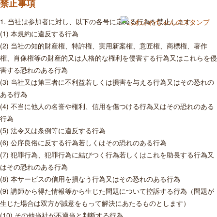
禁止事項
1. 当社は参加者に対し、以下の各号に定める行為を禁止します。
(1) 本規約に違反する行為
(2) 当社の知的財産権、特許権、実用新案権、意匠権、商標権、著作
権、肖像権等の財産的又は人格的な権利を侵害する行為又はこれらを侵
害する恐れのある行為
(3) 当社又は第三者に不利益若しくは損害を与える行為又はその恐れの
ある行為
(4) 不当に他人の名誉や権利、信用を傷つける行為又はその恐れのある
行為
(5) 法令又は条例等に違反する行為
(6) 公序良俗に反する行為若しくはその恐れのある行為
(7) 犯罪行為、犯罪行為に結びつく行為若しくはこれを助長する行為又
はその恐れのある行為
(8) 本サービスの信用を損なう行為又はその恐れのある行為
(9) 講師から得た情報等から生じた問題について控訴する行為（問題が
生じた場合は双方が誠意をもって解決にあたるものとします）
(10) その他当社が不適当と判断する行為