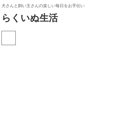
犬さんと飼い主さんの楽しい毎日をお手伝い
らくいぬ生活
[%title%]
HOME
|
BLOG
|
template.detail
[%category%]
[%title%]
[%article_date_notime_dot%]
[%list_start%]